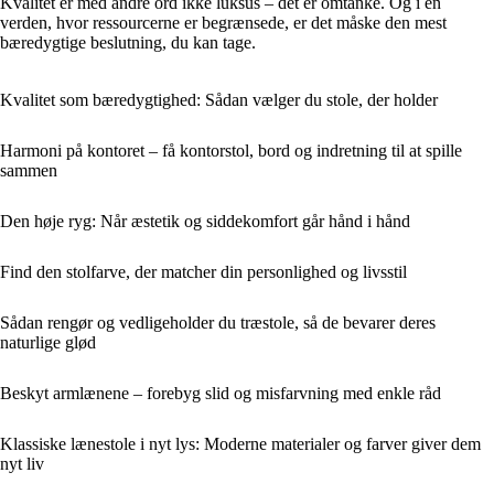
Kvalitet er med andre ord ikke luksus – det er omtanke. Og i en
verden, hvor ressourcerne er begrænsede, er det måske den mest
bæredygtige beslutning, du kan tage.
Kvalitet som bæredygtighed: Sådan vælger du stole, der holder
Harmoni på kontoret – få kontorstol, bord og indretning til at spille
sammen
Den høje ryg: Når æstetik og siddekomfort går hånd i hånd
Find den stolfarve, der matcher din personlighed og livsstil
Sådan rengør og vedligeholder du træstole, så de bevarer deres
naturlige glød
Beskyt armlænene – forebyg slid og misfarvning med enkle råd
Klassiske lænestole i nyt lys: Moderne materialer og farver giver dem
nyt liv