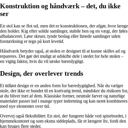
Konstruktion og håndværk – det, du ikke
ser
En stol kan se flot ud, men det er konstruktionen, der afgør, hvor længe
den holder. Kig efter solide samlinger, stabile ben og en vægt, der føles
afbalanceret. Løse skruer, tynde beslag eller limede samlinger uden
forstærkning er tegn på kort levetid.
Håndværk betyder også, at stolen er designet til at kunne skilles ad og
repareres. Det gør det muligt at udskifte dele i stedet for hele stolen –
en vigtig faktor, hvis du vil tænke bæredygtigt.
Design, der overlever trends
Et tidløst design er en anden form for bæredygtighed. Når du vælger
stole, der ikke er bundet til en kortvarig trend, mindsker du risikoen for,
at du bliver træt af dem. Klassiske former, neutrale farver og naturlige
materialer passer ind i mange typer indretning og kan nemt kombineres
med nye elementer over tid.
Overvej også fleksibilitet: En stol, der fungerer både ved spisebordet, i
hjemmekontoret og som ekstra siddeplads, får et længere liv, fordi den
kan bruges flere steder.