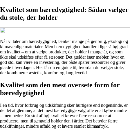
Kvalitet som bæredygtighed: Sådan vælger
du stole, der holder
Når vi taler om bæredygtighed, tænker mange på genbrug, økologi og
klimavenlige materialer. Men bæredygtighed handler i lige så høj grad
om kvalitet – om at vælge produkter, der holder i mange år, og som
ikke skal udskiftes efter få sæsoner. Det gælder især møbler, hvor en
god stol kan være en investering, der både sparer ressourcer og giver
glæde i hverdagen. Her får du en guide til, hvordan du vælger stole,
der kombinerer æstetik, komfort og lang levetid.
Kvalitet som den mest oversete form for
bæredygtighed
I en tid, hvor forbrug og udskiftning sker hurtigere end nogensinde, er
det let at glemme, at det mest bæredygtige valg ofte er at købe mindre
– men bedre. En stol af høj kvalitet kræver flere ressourcer at
producere, men til gengæld holder den i årtier. Det betyder færre
udskiftninger, mindre affald og et lavere samlet klimaaftryk.