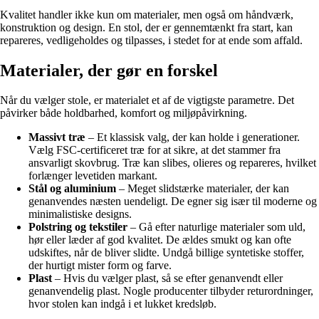
Kvalitet handler ikke kun om materialer, men også om håndværk,
konstruktion og design. En stol, der er gennemtænkt fra start, kan
repareres, vedligeholdes og tilpasses, i stedet for at ende som affald.
Materialer, der gør en forskel
Når du vælger stole, er materialet et af de vigtigste parametre. Det
påvirker både holdbarhed, komfort og miljøpåvirkning.
Massivt træ
– Et klassisk valg, der kan holde i generationer.
Vælg FSC-certificeret træ for at sikre, at det stammer fra
ansvarligt skovbrug. Træ kan slibes, olieres og repareres, hvilket
forlænger levetiden markant.
Stål og aluminium
– Meget slidstærke materialer, der kan
genanvendes næsten uendeligt. De egner sig især til moderne og
minimalistiske designs.
Polstring og tekstiler
– Gå efter naturlige materialer som uld,
hør eller læder af god kvalitet. De ældes smukt og kan ofte
udskiftes, når de bliver slidte. Undgå billige syntetiske stoffer,
der hurtigt mister form og farve.
Plast
– Hvis du vælger plast, så se efter genanvendt eller
genanvendelig plast. Nogle producenter tilbyder returordninger,
hvor stolen kan indgå i et lukket kredsløb.