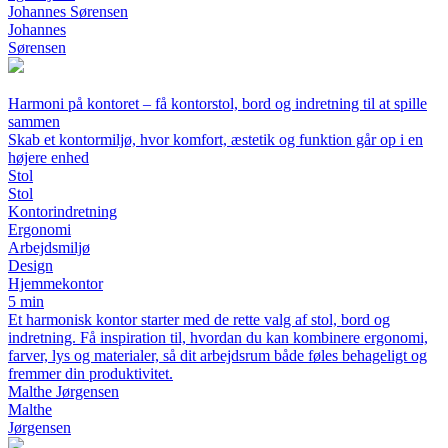
Johannes Sørensen
Johannes
Sørensen
Harmoni på kontoret – få kontorstol, bord og indretning til at spille
sammen
Skab et kontormiljø, hvor komfort, æstetik og funktion går op i en
højere enhed
Stol
Stol
Kontorindretning
Ergonomi
Arbejdsmiljø
Design
Hjemmekontor
5 min
Et harmonisk kontor starter med de rette valg af stol, bord og
indretning. Få inspiration til, hvordan du kan kombinere ergonomi,
farver, lys og materialer, så dit arbejdsrum både føles behageligt og
fremmer din produktivitet.
Malthe Jørgensen
Malthe
Jørgensen