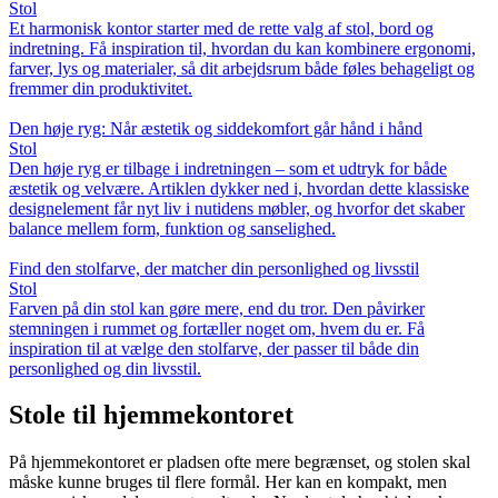
Stol
Et harmonisk kontor starter med de rette valg af stol, bord og
indretning. Få inspiration til, hvordan du kan kombinere ergonomi,
farver, lys og materialer, så dit arbejdsrum både føles behageligt og
fremmer din produktivitet.
Den høje ryg: Når æstetik og siddekomfort går hånd i hånd
Stol
Den høje ryg er tilbage i indretningen – som et udtryk for både
æstetik og velvære. Artiklen dykker ned i, hvordan dette klassiske
designelement får nyt liv i nutidens møbler, og hvorfor det skaber
balance mellem form, funktion og sanselighed.
Find den stolfarve, der matcher din personlighed og livsstil
Stol
Farven på din stol kan gøre mere, end du tror. Den påvirker
stemningen i rummet og fortæller noget om, hvem du er. Få
inspiration til at vælge den stolfarve, der passer til både din
personlighed og din livsstil.
Stole til hjemmekontoret
På hjemmekontoret er pladsen ofte mere begrænset, og stolen skal
måske kunne bruges til flere formål. Her kan en kompakt, men