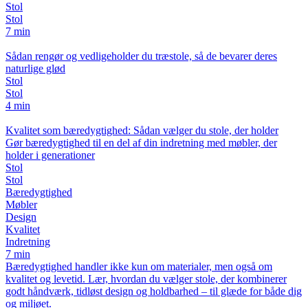
Stol
Stol
7 min
Sådan rengør og vedligeholder du træstole, så de bevarer deres
naturlige glød
Stol
Stol
4 min
Kvalitet som bæredygtighed: Sådan vælger du stole, der holder
Gør bæredygtighed til en del af din indretning med møbler, der
holder i generationer
Stol
Stol
Bæredygtighed
Møbler
Design
Kvalitet
Indretning
7 min
Bæredygtighed handler ikke kun om materialer, men også om
kvalitet og levetid. Lær, hvordan du vælger stole, der kombinerer
godt håndværk, tidløst design og holdbarhed – til glæde for både dig
og miljøet.