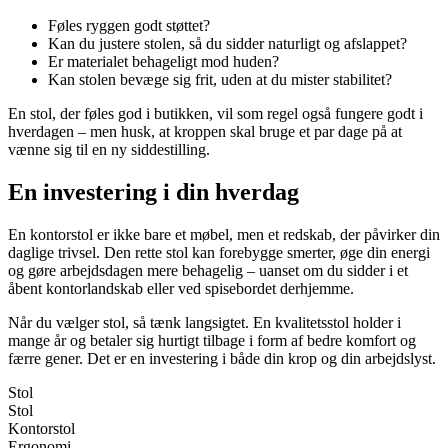
Føles ryggen godt støttet?
Kan du justere stolen, så du sidder naturligt og afslappet?
Er materialet behageligt mod huden?
Kan stolen bevæge sig frit, uden at du mister stabilitet?
En stol, der føles god i butikken, vil som regel også fungere godt i
hverdagen – men husk, at kroppen skal bruge et par dage på at
vænne sig til en ny siddestilling.
En investering i din hverdag
En kontorstol er ikke bare et møbel, men et redskab, der påvirker din
daglige trivsel. Den rette stol kan forebygge smerter, øge din energi
og gøre arbejdsdagen mere behagelig – uanset om du sidder i et
åbent kontorlandskab eller ved spisebordet derhjemme.
Når du vælger stol, så tænk langsigtet. En kvalitetsstol holder i
mange år og betaler sig hurtigt tilbage i form af bedre komfort og
færre gener. Det er en investering i både din krop og din arbejdslyst.
Stol
Stol
Kontorstol
Ergonomi