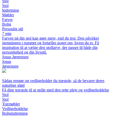
Stol
Stol
Indretning
Møbler
Farver
Bolig
Personlig stil
7 min
Farven på din stol kan gøre mere, end du tror. Den påvirker
stemningen i rummet og fortæller noget om, hvem du er. Få
inspiration til at vælge den stolfarve, der passer til både din
personlighed og din livsstil.
Jonas Jørgensen
Jonas
Jørgensen
Sådan rengør og vedligeholder du træstole, så de bevarer deres
naturlige glød
Få dine træstole til at stråle med den rette pleje og vedligeholdelse
Stol
Stol
Træmøbler
Vedligeholdelse
Boligindretning