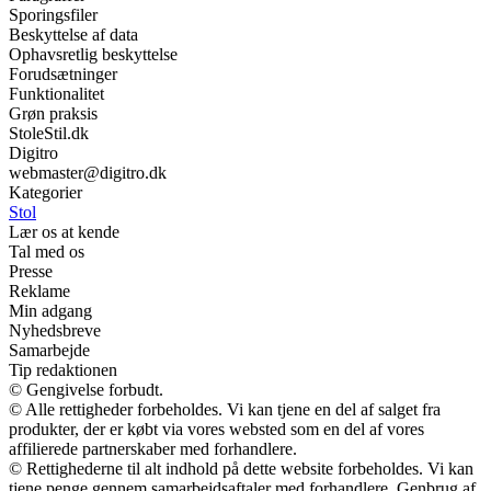
Sporingsfiler
Beskyttelse af data
Ophavsretlig beskyttelse
Forudsætninger
Funktionalitet
Grøn praksis
StoleStil.dk
Digitro
webmaster@digitro.dk
Kategorier
Stol
Lær os at kende
Tal med os
Presse
Reklame
Min adgang
Nyhedsbreve
Samarbejde
Tip redaktionen
© Gengivelse forbudt.
© Alle rettigheder forbeholdes. Vi kan tjene en del af salget fra
produkter, der er købt via vores websted som en del af vores
affilierede partnerskaber med forhandlere.
© Rettighederne til alt indhold på dette website forbeholdes. Vi kan
tjene penge gennem samarbejdsaftaler med forhandlere. Genbrug af