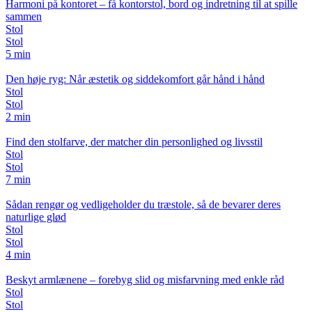
Harmoni på kontoret – få kontorstol, bord og indretning til at spille
sammen
Stol
Stol
5 min
Den høje ryg: Når æstetik og siddekomfort går hånd i hånd
Stol
Stol
2 min
Find den stolfarve, der matcher din personlighed og livsstil
Stol
Stol
7 min
Sådan rengør og vedligeholder du træstole, så de bevarer deres
naturlige glød
Stol
Stol
4 min
Beskyt armlænene – forebyg slid og misfarvning med enkle råd
Stol
Stol