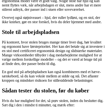
ergonomisk model være et godt valg. Nogle stole har hjul og kan
nemt flyttes væk, når arbejdsdagen er slut, mens andre har et mere
stilrent udtryk, der passer ind i stuen eller soveværelset.
Overvej også støjniveauet – hjul, der ruller lydløst, og en stol, der
ikke knirker, gør en stor forskel, hvis du deler hjemmet med andre.
Stole til arbejdspladsen
På kontoret, hvor stolen bruges mange timer hver dag, bør kvalitet
og ergonomi have førsteprioritet. Her kan det betale sig at investere i
en stol med certificeret ergonomisk design og slidstærke materialer.
Mange virksomheder tilbyder i dag medarbejderne mulighed for at
vælge mellem forskellige modeller – og det er værd at bruge tid på
at finde den, der passer bedst til dig.
En god stol på arbejdspladsen kan også kombineres med et hæve-
sænkebord, så du kan veksle mellem at sidde og stå. Det aflaster
kroppen og mindsker risikoen for stillesiddende belastninger.
Sådan tester du stolen, før du køber
Hvis du har mulighed for det, så prøv stolen, inden du beslutter dig.
Sæt dig i den i mindst ti minutter, og mærk efter: