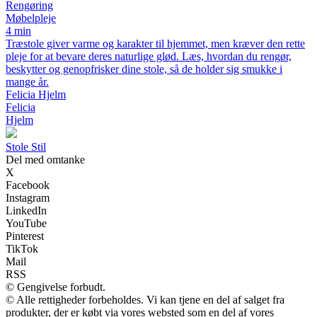
Rengøring
Møbelpleje
4 min
Træstole giver varme og karakter til hjemmet, men kræver den rette
pleje for at bevare deres naturlige glød. Læs, hvordan du rengør,
beskytter og genopfrisker dine stole, så de holder sig smukke i
mange år.
Felicia Hjelm
Felicia
Hjelm
Stole Stil
Del med omtanke
X
Facebook
Instagram
LinkedIn
YouTube
Pinterest
TikTok
Mail
RSS
© Gengivelse forbudt.
© Alle rettigheder forbeholdes. Vi kan tjene en del af salget fra
produkter, der er købt via vores websted som en del af vores