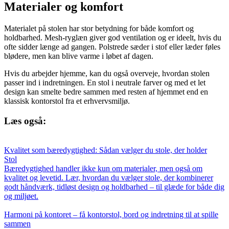
Materialer og komfort
Materialet på stolen har stor betydning for både komfort og
holdbarhed. Mesh-ryglæn giver god ventilation og er ideelt, hvis du
ofte sidder længe ad gangen. Polstrede sæder i stof eller læder føles
blødere, men kan blive varme i løbet af dagen.
Hvis du arbejder hjemme, kan du også overveje, hvordan stolen
passer ind i indretningen. En stol i neutrale farver og med et let
design kan smelte bedre sammen med resten af hjemmet end en
klassisk kontorstol fra et erhvervsmiljø.
Læs også:
Kvalitet som bæredygtighed: Sådan vælger du stole, der holder
Stol
Bæredygtighed handler ikke kun om materialer, men også om
kvalitet og levetid. Lær, hvordan du vælger stole, der kombinerer
godt håndværk, tidløst design og holdbarhed – til glæde for både dig
og miljøet.
Harmoni på kontoret – få kontorstol, bord og indretning til at spille
sammen