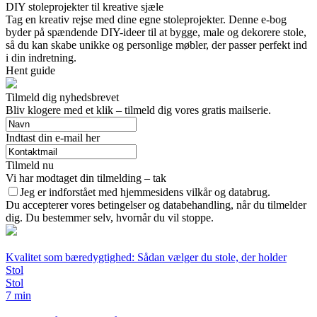
DIY stoleprojekter til kreative sjæle
Tag en kreativ rejse med dine egne stoleprojekter. Denne e-bog
byder på spændende DIY-ideer til at bygge, male og dekorere stole,
så du kan skabe unikke og personlige møbler, der passer perfekt ind
i din indretning.
Hent guide
Tilmeld dig nyhedsbrevet
Bliv klogere med et klik – tilmeld dig vores gratis mailserie.
Indtast din e-mail her
Tilmeld nu
Vi har modtaget din tilmelding – tak
Jeg er indforstået med hjemmesidens vilkår og databrug.
Du accepterer vores betingelser og databehandling, når du tilmelder
dig. Du bestemmer selv, hvornår du vil stoppe.
Kvalitet som bæredygtighed: Sådan vælger du stole, der holder
Stol
Stol
7 min