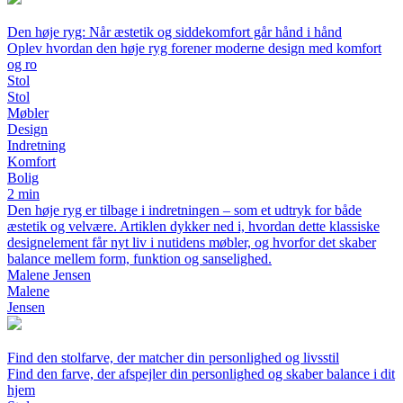
Den høje ryg: Når æstetik og siddekomfort går hånd i hånd
Oplev hvordan den høje ryg forener moderne design med komfort
og ro
Stol
Stol
Møbler
Design
Indretning
Komfort
Bolig
2 min
Den høje ryg er tilbage i indretningen – som et udtryk for både
æstetik og velvære. Artiklen dykker ned i, hvordan dette klassiske
designelement får nyt liv i nutidens møbler, og hvorfor det skaber
balance mellem form, funktion og sanselighed.
Malene Jensen
Malene
Jensen
Find den stolfarve, der matcher din personlighed og livsstil
Find den farve, der afspejler din personlighed og skaber balance i dit
hjem