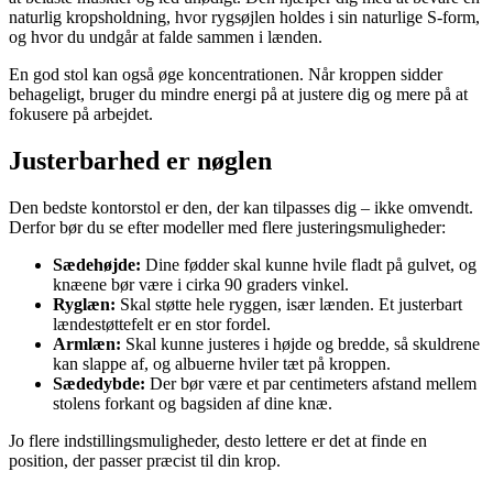
naturlig kropsholdning, hvor rygsøjlen holdes i sin naturlige S-form,
og hvor du undgår at falde sammen i lænden.
En god stol kan også øge koncentrationen. Når kroppen sidder
behageligt, bruger du mindre energi på at justere dig og mere på at
fokusere på arbejdet.
Justerbarhed er nøglen
Den bedste kontorstol er den, der kan tilpasses dig – ikke omvendt.
Derfor bør du se efter modeller med flere justeringsmuligheder:
Sædehøjde:
Dine fødder skal kunne hvile fladt på gulvet, og
knæene bør være i cirka 90 graders vinkel.
Ryglæn:
Skal støtte hele ryggen, især lænden. Et justerbart
lændestøttefelt er en stor fordel.
Armlæn:
Skal kunne justeres i højde og bredde, så skuldrene
kan slappe af, og albuerne hviler tæt på kroppen.
Sædedybde:
Der bør være et par centimeters afstand mellem
stolens forkant og bagsiden af dine knæ.
Jo flere indstillingsmuligheder, desto lettere er det at finde en
position, der passer præcist til din krop.