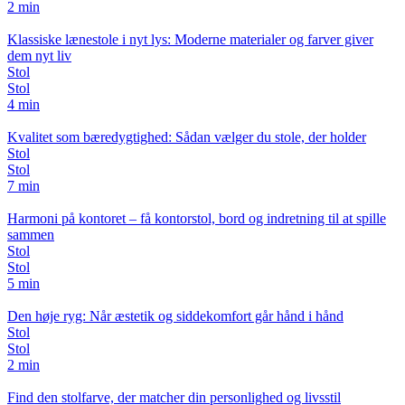
2 min
Klassiske lænestole i nyt lys: Moderne materialer og farver giver
dem nyt liv
Stol
Stol
4 min
Kvalitet som bæredygtighed: Sådan vælger du stole, der holder
Stol
Stol
7 min
Harmoni på kontoret – få kontorstol, bord og indretning til at spille
sammen
Stol
Stol
5 min
Den høje ryg: Når æstetik og siddekomfort går hånd i hånd
Stol
Stol
2 min
Find den stolfarve, der matcher din personlighed og livsstil