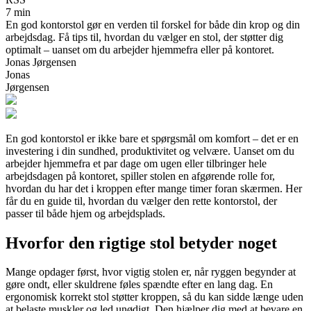
7 min
En god kontorstol gør en verden til forskel for både din krop og din
arbejdsdag. Få tips til, hvordan du vælger en stol, der støtter dig
optimalt – uanset om du arbejder hjemmefra eller på kontoret.
Jonas Jørgensen
Jonas
Jørgensen
En god kontorstol er ikke bare et spørgsmål om komfort – det er en
investering i din sundhed, produktivitet og velvære. Uanset om du
arbejder hjemmefra et par dage om ugen eller tilbringer hele
arbejdsdagen på kontoret, spiller stolen en afgørende rolle for,
hvordan du har det i kroppen efter mange timer foran skærmen. Her
får du en guide til, hvordan du vælger den rette kontorstol, der
passer til både hjem og arbejdsplads.
Hvorfor den rigtige stol betyder noget
Mange opdager først, hvor vigtig stolen er, når ryggen begynder at
gøre ondt, eller skuldrene føles spændte efter en lang dag. En
ergonomisk korrekt stol støtter kroppen, så du kan sidde længe uden
at belaste muskler og led unødigt. Den hjælper dig med at bevare en