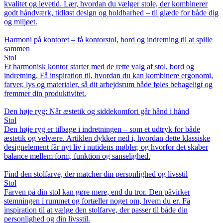
kvalitet og levetid. Lær, hvordan du vælger stole, der kombinerer
godt håndværk, tidløst design og holdbarhed – til glæde for både dig
og miljøet.
Harmoni på kontoret – få kontorstol, bord og indretning til at spille
sammen
Stol
Et harmonisk kontor starter med de rette valg af stol, bord og
indretning. Få inspiration til, hvordan du kan kombinere ergonomi,
farver, lys og materialer, så dit arbejdsrum både føles behageligt og
fremmer din produktivitet.
Den høje ryg: Når æstetik og siddekomfort går hånd i hånd
Stol
Den høje ryg er tilbage i indretningen – som et udtryk for både
æstetik og velvære. Artiklen dykker ned i, hvordan dette klassiske
designelement får nyt liv i nutidens møbler, og hvorfor det skaber
balance mellem form, funktion og sanselighed.
Find den stolfarve, der matcher din personlighed og livsstil
Stol
Farven på din stol kan gøre mere, end du tror. Den påvirker
stemningen i rummet og fortæller noget om, hvem du er. Få
inspiration til at vælge den stolfarve, der passer til både din
personlighed og din livsstil.