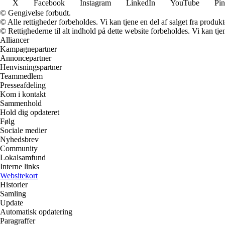
X
Facebook
Instagram
LinkedIn
YouTube
Pin
© Gengivelse forbudt.
© Alle rettigheder forbeholdes. Vi kan tjene en del af salget fra produk
© Rettighederne til alt indhold på dette website forbeholdes. Vi kan t
Alliancer
Kampagnepartner
Annoncepartner
Henvisningspartner
Teammedlem
Presseafdeling
Kom i kontakt
Sammenhold
Hold dig opdateret
Følg
Sociale medier
Nyhedsbrev
Community
Lokalsamfund
Interne links
Websitekort
Historier
Samling
Update
Automatisk opdatering
Paragraffer