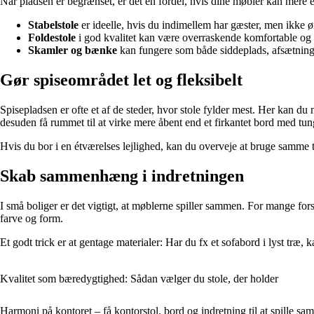
Når pladsen er begrænset, er det en fordel, hvis dine møbler kan mere en
Stabelstole
er ideelle, hvis du indimellem har gæster, men ikke ø
Foldestole
i god kvalitet kan være overraskende komfortable o
Skamler og bænke
kan fungere som både siddeplads, afsætnings
Gør spiseområdet let og fleksibelt
Spisepladsen er ofte et af de steder, hvor stole fylder mest. Her kan d
desuden få rummet til at virke mere åbent end et firkantet bord med tun
Hvis du bor i en étværelses lejlighed, kan du overveje at bruge samme t
Skab sammenhæng i indretningen
I små boliger er det vigtigt, at møblerne spiller sammen. For mange forsk
farve og form.
Et godt trick er at gentage materialer: Har du fx et sofabord i lyst træ
Kvalitet som bæredygtighed: Sådan vælger du stole, der holder
Harmoni på kontoret – få kontorstol, bord og indretning til at spille s