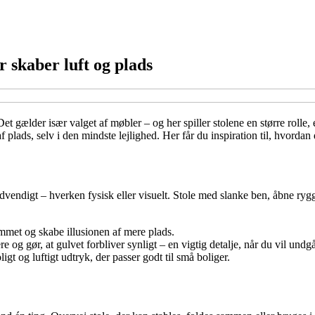
r skaber luft og plads
et gælder især valget af møbler – og her spiller stolene en større rolle,
af plads, selv i den mindste lejlighed. Her får du inspiration til, hvordan
endigt – hverken fysisk eller visuelt. Stole med slanke ben, åbne rygge
ummet og skabe illusionen af mere plads.
ere og gør, at gulvet forbliver synligt – en vigtig detalje, når du vil und
ligt og luftigt udtryk, der passer godt til små boliger.