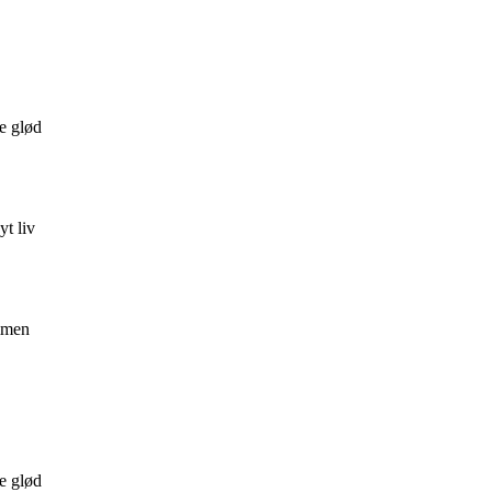
ge glød
yt liv
ammen
ge glød