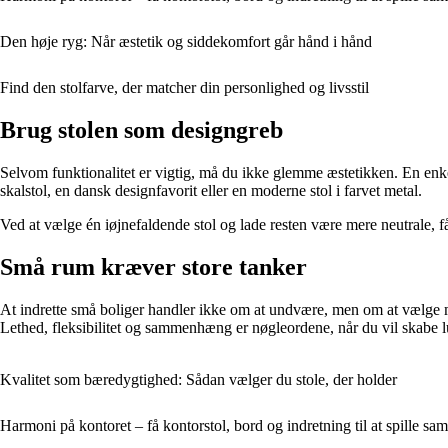
Den høje ryg: Når æstetik og siddekomfort går hånd i hånd
Find den stolfarve, der matcher din personlighed og livsstil
Brug stolen som designgreb
Selvom funktionalitet er vigtig, må du ikke glemme æstetikken. En enke
skalstol, en dansk designfavorit eller en moderne stol i farvet metal.
Ved at vælge én iøjnefaldende stol og lade resten være mere neutrale, få
Små rum kræver store tanker
At indrette små boliger handler ikke om at undvære, men om at vælge me
Lethed, fleksibilitet og sammenhæng er nøgleordene, når du vil skabe l
Kvalitet som bæredygtighed: Sådan vælger du stole, der holder
Harmoni på kontoret – få kontorstol, bord og indretning til at spille s