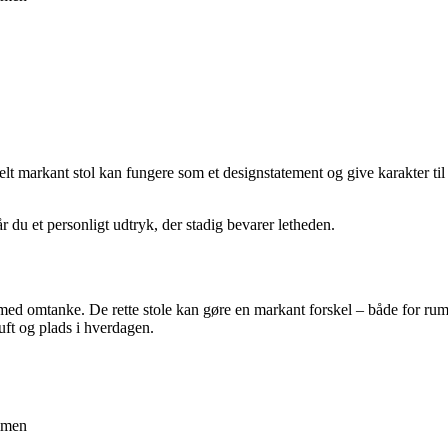
lt markant stol kan fungere som et designstatement og give karakter til
r du et personligt udtryk, der stadig bevarer letheden.
d omtanke. De rette stole kan gøre en markant forskel – både for rumme
uft og plads i hverdagen.
ammen