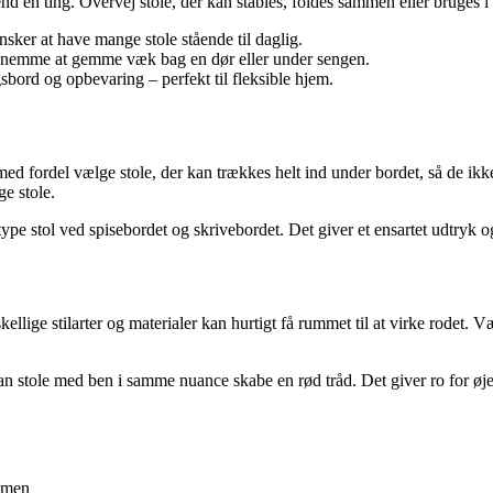
d én ting. Overvej stole, der kan stables, foldes sammen eller bruges i 
nsker at have mange stole stående til daglig.
g nemme at gemme væk bag en dør eller under sengen.
bord og opbevaring – perfekt til fleksible hjem.
u med fordel vælge stole, der kan trækkes helt ind under bordet, så de i
ge stole.
ype stol ved spisebordet og skrivebordet. Det giver et ensartet udtryk o
ellige stilarter og materialer kan hurtigt få rummet til at virke rodet. 
, kan stole med ben i samme nuance skabe en rød tråd. Det giver ro for ø
ammen