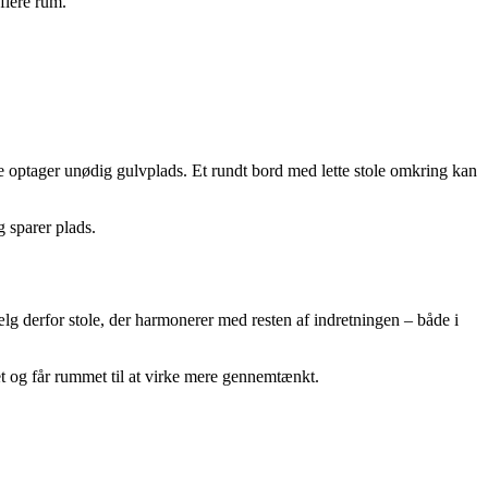
flere rum.
kke optager unødig gulvplads. Et rundt bord med lette stole omkring kan
g sparer plads.
Vælg derfor stole, der harmonerer med resten af indretningen – både i
jet og får rummet til at virke mere gennemtænkt.