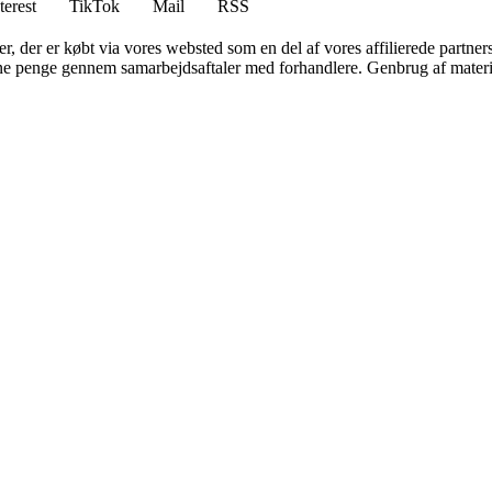
terest
TikTok
Mail
RSS
ter, der er købt via vores websted som en del af vores affilierede partne
jene penge gennem samarbejdsaftaler med forhandlere. Genbrug af materi