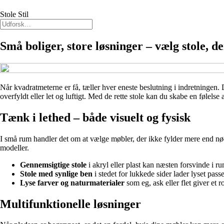
Stole Stil
Små boliger, store løsninger – vælg stole, de
Når kvadratmeterne er få, tæller hver eneste beslutning i indretningen. D
overfyldt eller let og luftigt. Med de rette stole kan du skabe en følelse 
Tænk i lethed – både visuelt og fysisk
I små rum handler det om at vælge møbler, der ikke fylder mere end nødv
modeller.
Gennemsigtige stole
i akryl eller plast kan næsten forsvinde i r
Stole med synlige ben
i stedet for lukkede sider lader lyset pass
Lyse farver og naturmaterialer
som eg, ask eller flet giver et ro
Multifunktionelle løsninger